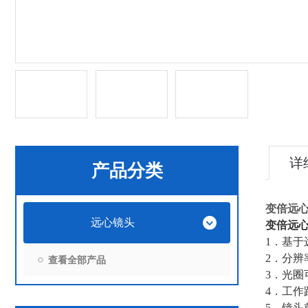
详
产品分类
变倍远
远心镜头
变倍远
1．基
2．分
查看全部产品
3．光
4．工
5．镜