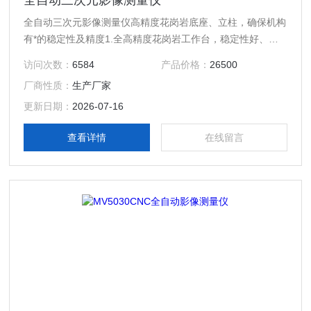
全自动三次元影像测量仪
全自动三次元影像测量仪高精度花岗岩底座、立柱，确保机构
有*的稳定性及精度1.全高精度花岗岩工作台，稳定性好、强
度高2.HIWIN高精度静音直线导轨，大扭力精密无牙导杆，精
访问次数：
6584
产品价格：
26500
度高、无背隙3.高集成全闭环控制系统，三轴直流伺服电机4.
厂商性质：
生产厂家
高解析度、高分辨率工业专用彩色CCD，确保拥有高质量的
测量画面。
更新日期：
2026-07-16
查看详情
在线留言