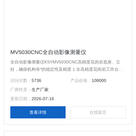
MV5030CNC全自动影像测量仪
全自动影像测量仪KSYMV5030CNC高精度花岗岩底座、立
柱，确保机构有*的稳定性及精度 1.全高精度花岗岩工作台，
稳定性好、强度高 2.HIWIN高精度静音直线导轨，大扭力精密
访问次数：
5736
产品价格：
108000
无牙导杆，精度高、无背隙 3.高集成全闭环控制系统，三轴
厂商性质：
生产厂家
直流伺服电机 4.高解析度、高分辨率工业专用彩色CCD，确
保拥有高质量的测量画面
更新日期：
2026-07-16
查看详情
在线留言