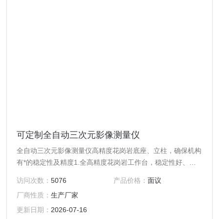
可定制全自动三次元影像测量仪
全自动三次元影像测量仪高精度花岗岩底座、立柱，确保机构
有*的稳定性及精度1.全高精度花岗岩工作台，稳定性好、强
度高2.HIWIN高精度静音直线导轨，大扭力精密无牙导杆，精
访问次数：
5076
产品价格：
面议
度高、无背隙3.高集成全闭环控制系统，三轴直流伺服电机4.
厂商性质：
生产厂家
高解析度、高分辨率工业专用彩色CCD，确保拥有高质量的
测量画面。
更新日期：
2026-07-16