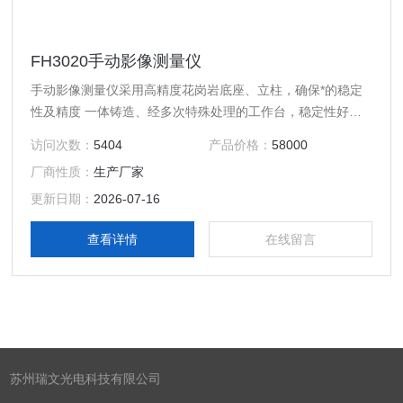
FH3020手动影像测量仪
手动影像测量仪采用高精度花岗岩底座、立柱，确保*的稳定
性及精度 一体铸造、经多次特殊处理的工作台，稳定性好，
强度高。 手动精密影像测量仪P级V型导轨，精密静音研磨丝
访问次数：
5404
产品价格：
58000
杆，精度高，定位准 三轴伺服马达驱动 高解析度、高分辩率
厂商性质：
生产厂家
工业彩色CCD，确保拥有高质量的测量画面 高清晰、高分辨
率连续变倍镜头，可随时变换工作倍率 高精密光学尺。
更新日期：
2026-07-16
查看详情
在线留言
苏州瑞文光电科技有限公司