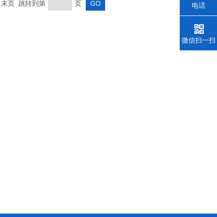
页 末页 跳转到第
页
电话
微信扫一扫