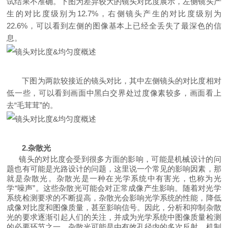
试结果不准确。下图为差异较大的镜头对比度展示，左侧镜头产
生的对比度级别为
12.7%
，右侧镜头产生的对比度级别为
22.6%
，可以看到左侧的图像基本上已经全丢失了最深色的信
息。
下图为两款较接近的镜头对比，其中左侧镜头的对比度相对
低一些，可以看到画面中黑白交界处过度像素较多，画面看上
去
“
毛茸茸
”
的。
2.
杂散光
镜头的对比度会受到很多方面的影响，可能是机械设计的问
题也有可能是光路设计的问题，这里说一个常见的影响因素，那
就是杂散光。杂散光是一种在光学系统中有害光，也称为光
学
“
噪声
”
。这些杂散光可能会对正常成像产生影响。随着对光学
系统检测要求的不断提高，杂散光会影响光学系统的性能，降低
成像对比度和图像质量，甚至影响信号。因此，分析和抑制杂散
光的要求逐渐引起人们的关注，并成为光学系统中图像质量检测
的必要环节之一。杂散光可能是由有效孔径内的多次反射、机制