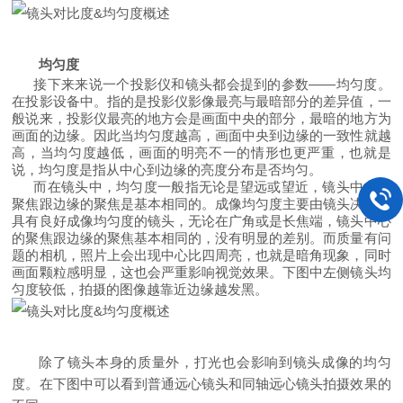
均匀度
接下来来说一个投影仪和镜头都会提到的参数
——
均匀度。
在投影设备中。指的是投影仪影像最亮与最暗部分的差异值，一
般说来，投影仪最亮的地方会是画面中央的部分，最暗的地方为
画面的边缘。因此当均匀度越高，画面中央到边缘的一致性就越
高，当均匀度越低，画面的明亮不一的情形也更严重，也就是
说，均匀度是指从中心到边缘的亮度分布是否均匀。
而在镜头中，均匀度一般指无论是望远或望近，镜头中心的
聚焦跟边缘的聚焦是基本相同的。成像均匀度主要由镜头决定，
具有良好成像均匀度的镜头，无论在广角或是长焦端，镜头中心
的聚焦跟边缘的聚焦基本相同的，没有明显的差别。而质量有问
题的相机，照片上会出现中心比四周亮，也就是暗角现象，同时
画面颗粒感明显，这也会严重影响视觉效果。下图中左侧镜头均
匀度较低，拍摄的图像越靠近边缘越发黑。
除了镜头本身的质量外，打光也会影响到镜头成像的均匀
度。在下图中可以看到普通远心镜头和同轴远心镜头拍摄效果的