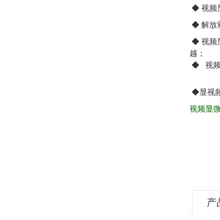
◆
视频
◆
解放
◆ 视
越；
◆ 视
◆显视
视频显
产