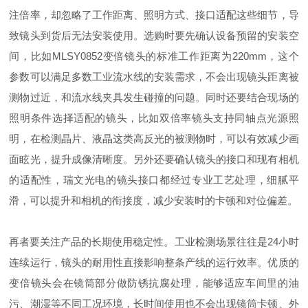
注倍率，却忽略了工作距离、照明方式、接口适配这些细节，导
致镜头到货后无法安装使用。选购时要先确认设备预留的安装空
间，比如MLSY0852变倍镜头的标准工作距离为220mm，这个
参数可以满足多数工业流水线的安装需求，不会出现镜头距离被
测物过近，和流水线夹具发生碰撞的问题。同时还要结合现场的
照明条件选择适配的镜头，比如双倍率镜头支持同轴点光源照
明，在检测晶片、液晶这类高反光的被测物时，可以有效减少画
面眩光，提升成像清晰度。另外还要确认镜头的接口和现有相机
的适配性，瑞文光电的镜头接口都经过专业工艺处理，细腻平
滑，可以提升和相机的衔接度，减少安装时的卡顿和对位偏差。
再者要关注产品的长期使用稳定性。工业检测场景往往是24小时
连续运行，镜头的耐用性直接影响整条产线的运行效率。优质的
变倍镜头会在镜筒部分做防锈抗腐处理，能够适应车间里的油
污、潮湿等不同工况环境，长时间使用也不会出现镜筒卡顿、外