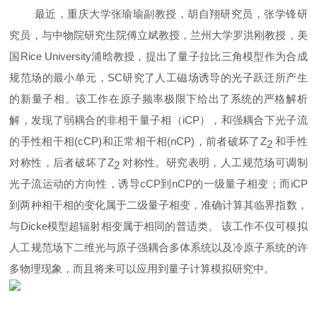
最近，重庆大学张瑜瑜副教授，胡自翔研究员，张学锋研
究员，与中物院研究生院傅立斌教授，兰州大学罗洪刚教授，美
国Rice University浦晗教授，提出了量子拉比三角模型作为合成
规范场的最小单元，
SC
研究了人工磁场诱导的光子跃迁所产生
的新量子相。该工作在原子频率极限下给出了系统的严格解析
解，发现了弱耦合的非相干量子相（iCP），和强耦合下光子流
的手性相干相(cCP)和正常相干相(nCP)，前者破坏了Z
和手性
2
对称性，后者破坏了Z
对称性。研究表明，人工规范场可调制
2
光子流运动的方向性，诱导cCP到nCP的一级量子相变；而iCP
到两种相干相的变化属于二级量子相变，准确计算其临界指数，
与Dicke模型超辐射相变属于相同的普适类。 该工作不仅可模拟
人工规范场下二维光与原子强耦合多体系统以及冷原子系统的许
多物理现象，而且将来可以应用到量子计算模拟研究中。