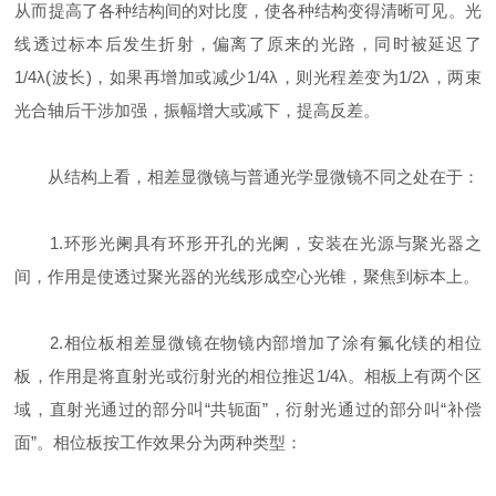
从而提高了各种结构间的对比度，使各种结构变得清晰可见。光
线透过标本后发生折射，偏离了原来的光路，同时被延迟了
1/4λ(波长)，如果再增加或减少1/4λ，则光程差变为1/2λ，两束
光合轴后干涉加强，振幅增大或减下，提高反差。
从结构上看，相差显微镜与普通光学显微镜不同之处在于：
1.环形光阑具有环形开孔的光阑，安装在光源与聚光器之
间，作用是使透过聚光器的光线形成空心光锥，聚焦到标本上。
2.相位板相差显微镜在物镜内部增加了涂有氟化镁的相位
板，作用是将直射光或衍射光的相位推迟1/4λ。相板上有两个区
域，直射光通过的部分叫“共轭面”，衍射光通过的部分叫“补偿
面”。相位板按工作效果分为两种类型：