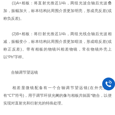
(1)A+相板：将直射光推迟1/4λ，两组光波合轴后光波叠
加，振幅加大，标本结构比周围介质更加明亮，形成亮反差(或
称负反差)。
(2)B+相板：将衍射光推迟1/4λ，两组光线合轴后光波相
减，振幅变小，标本结构比周围介质更加暗淡，形成暗反差(或
称正反差)。带有相板的物镜叫相差物镜，常在物镜外壳上
以“Ph”字样。
合轴调节望远镜
相差显微镜配备有一个合轴调节望远镜(在外壳上标
有“CT”符号)，用于调节环状光阑的像与相板共轭面*吻合，以便
实现对直射光和衍射光的特殊处理。